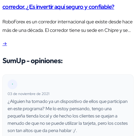
corredor. ¿Es invertir aquí seguro y confiable?
RoboForex es un corredor internacional que existe desde hace
más de una década. El corredor tiene su sede en Chipre y se
fundó en el año 2009. Está regulado en Belice por la IFSC
→
(Comisión Internacional de Servicios Financieros) para
proporcionar facilidades de negociación en valores y derivados
SumUp - opiniones:
basados en materias primas. Casi con 12…
•
03 de noviembre de 2021
¿Alguien ha tomado ya un dispositivo de ellos que participan
en este programa? Me lo estoy pensando, tengo una
pequeña tienda local y de hecho los clientes se quejan a
menudo de que no se puede utilizar la tarjeta, pero los costes
son tan altos que da pena hablar :/.